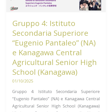
Pantaleo”
(NA)
e
Gruppo 4: Istituto
Kanagawa
Secondaria Superiore
Central
Agricultural
“Eugenio Pantaleo” (NA)
Senior
e Kanagawa Central
High
Agricultural Senior High
School
(Kanagawa)
School (Kanagawa)
01/10/2025
Gruppo 4: Istituto Secondaria Superiore
“Eugenio Pantaleo” (NA) e Kanagawa Central
Agricultural Senior High School (Kanagawa)