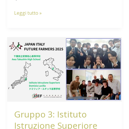
Leggi tutto »
Gruppo
3:
Istituto
Istruzione
Superiore
“Domizia
Lucilla”
(RM)
e
Gruppo 3: Istituto
Awa
Istruzione Superiore
Takushin