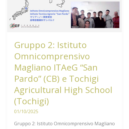
Magliano
ITAeG
“San
Pardo”
(CB)
Gruppo 2: Istituto
e
Omnicomprensivo
Tochigi
Agricultural
Magliano ITAeG “San
High
Pardo” (CB) e Tochigi
School
Agricultural High School
(Tochigi)
(Tochigi)
01/10/2025
Gruppo 2: Istituto Omnicomprensivo Magliano