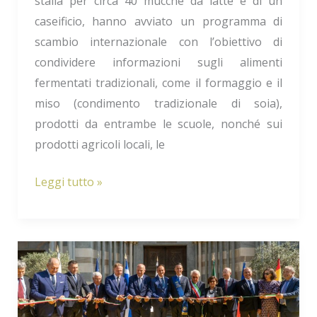
stalla per circa 40 mucche da latte e di un
caseificio, hanno avviato un programma di
scambio internazionale con l’obiettivo di
condividere informazioni sugli alimenti
fermentati tradizionali, come il formaggio e il
miso (condimento tradizionale di soia),
prodotti da entrambe le scuole, nonché sui
prodotti agricoli locali, le
Leggi tutto »
Il
Giappone
tra
i