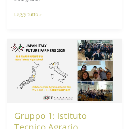
Leggi tutto »
Gruppo
1:
Istituto
Tecnico
Agrario
“Antonio
Tosi”
(LO)
e
Gruppo 1: Istituto
Nasu
Tecnico Agrario
Takuyo