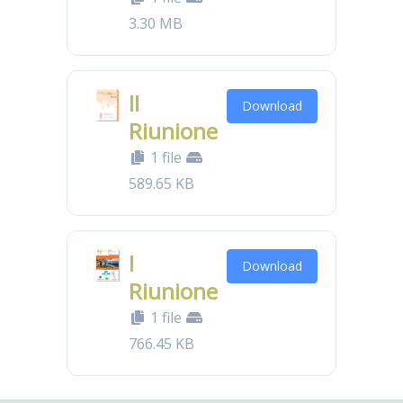
3.30 MB
II
Download
Riunione
1 file
589.65 KB
I
Download
Riunione
1 file
766.45 KB