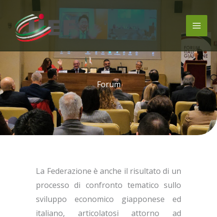
Vai
al
contenuto
Forum
La Federazione è anche il risultato di un
processo di confronto tematico sullo
sviluppo economico giapponese ed
italiano, articolatosi attorno ad