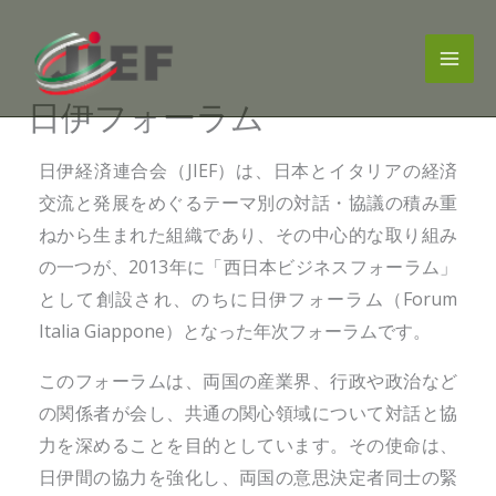
内
容
を
日伊フォーラム
ス
キ
日伊経済連合会（JIEF）は、日本とイタリアの経済
ッ
交流と発展をめぐるテーマ別の対話・協議の積み重
プ
ねから生まれた組織であり、その中心的な取り組み
の一つが、2013年に「西日本ビジネスフォーラム」
として創設され、のちに日伊フォーラム（Forum
Italia Giappone）となった年次フォーラムです。
このフォーラムは、両国の産業界、行政や政治など
の関係者が会し、共通の関心領域について対話と協
力を深めることを目的としています。その使命は、
日伊間の協力を強化し、両国の意思決定者同士の緊