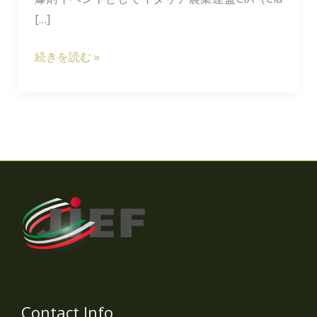
シ
[…]
ス
テ
続きを読む »
ム
の
持
続
可
能
性
を
考
え
る
カ
Contact Info
ン