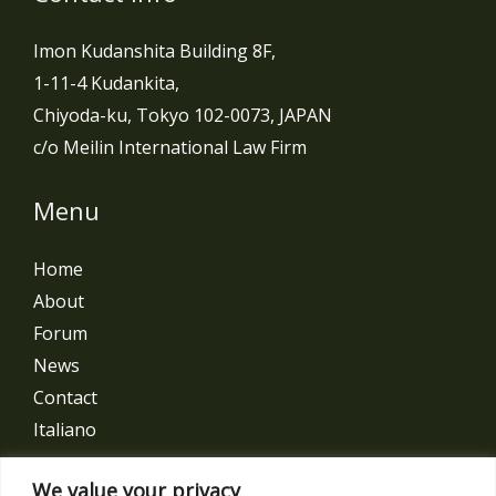
フ
Imon Kudanshita Building 8F,
ァ
1-11-4 Kudankita,
レ
Chiyoda-ku, Tokyo 102-0073, JAPAN
ン
c/o Meilin International Law Firm
ス
Menu
Home
About
Forum
News
Contact
Italiano
Get In Touch
We value your privacy