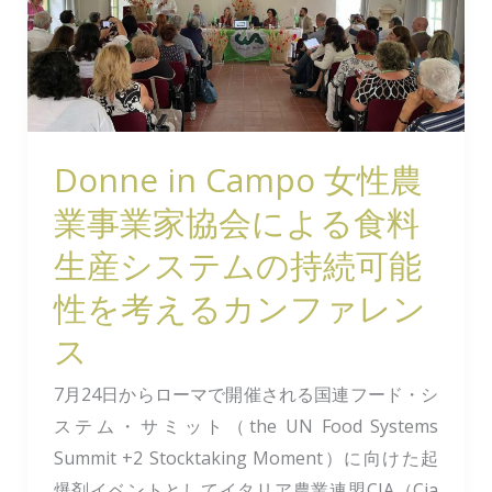
性
農
業
事
業
Donne in Campo 女性農
家
業事業家協会による食料
協
会
生産システムの持続可能
に
性を考えるカンファレン
よ
ス
る
食
7月24日からローマで開催される国連フード・シ
料
ステム・サミット（the UN Food Systems
生
Summit +2 Stocktaking Moment）に向けた起
産
爆剤イベントとしてイタリア農業連盟CIA（Cia