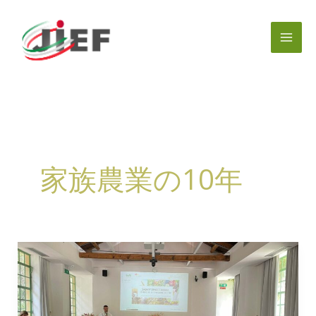
内
容
を
ス
キ
ッ
プ
家族農業の10年
Donne
in
Campo
女