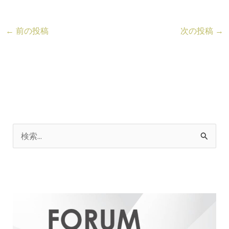
←
前の投稿
次の投稿
→
検
索
対
象
: