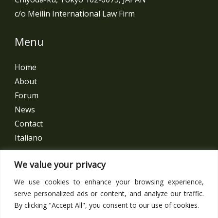
c/o Meilin International Law Firm
Menu
Home
About
Forum
News
Contact
Italiano
Get In Touch
We value your privacy
We use cookies to enhance your browsing experience,
Follow us
serve personalized ads or content, and analyze our traffic.
By clicking "Accept All", you consent to our use of cookies.
Facebook