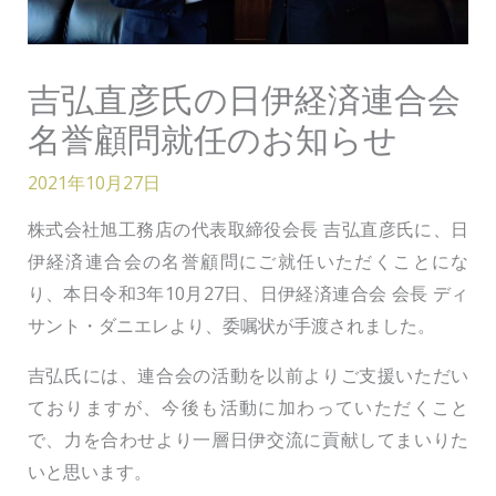
吉弘直彦氏の日伊経済連合会
名誉顧問就任のお知らせ
2021年10月27日
株式会社旭工務店の代表取締役会長 吉弘直彦氏に、日
伊経済連合会の名誉顧問にご就任いただくことにな
り、本日令和3年10月27日、日伊経済連合会 会長 ディ
サント・ダニエレより、委嘱状が手渡されました。
吉弘氏には、連合会の活動を以前よりご支援いただい
ておりますが、今後も活動に加わっていただくこと
で、力を合わせより一層日伊交流に貢献してまいりた
いと思います。