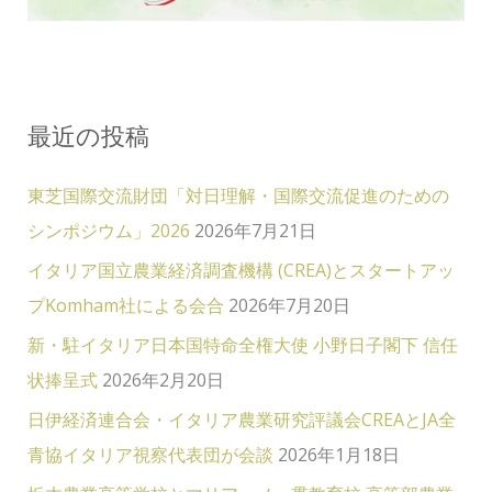
最近の投稿
東芝国際交流財団「対日理解・国際交流促進のための
シンポジウム」2026
2026年7月21日
イタリア国立農業経済調査機構 (CREA)とスタートアッ
プKomham社による会合
2026年7月20日
新・駐イタリア日本国特命全権大使 小野日子閣下 信任
状捧呈式
2026年2月20日
日伊経済連合会・イタリア農業研究評議会CREAとJA全
青協イタリア視察代表団が会談
2026年1月18日