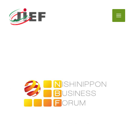
内
容
を
ス
キ
ッ
プ