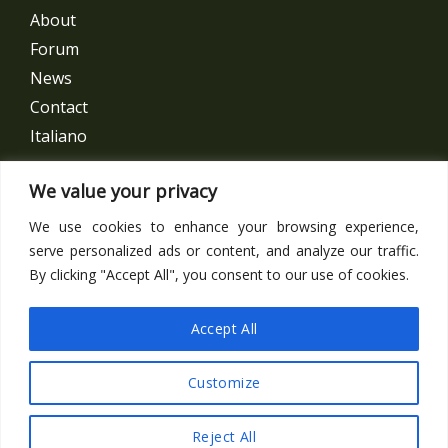
About
Forum
News
Contact
Italiano
Get In Touch
We value your privacy
We use cookies to enhance your browsing experience,
Follow us
serve personalized ads or content, and analyze our traffic.
By clicking "Accept All", you consent to our use of cookies.
Facebook
Accept All
Customize
Copyright © 2026 日伊経済連合会 JIEF
Reject All