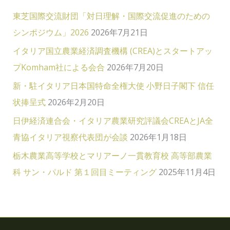
東芝国際交流財団「対日理解・国際交流促進のための
シンポジウム」2026
2026年7月21日
イタリア国立農業経済調査機構 (CREA)とスタートアッ
プKomham社による会合
2026年7月20日
新・駐イタリア日本国特命全権大使 小野日子閣下 信任
状捧呈式
2026年2月20日
日伊経済連合会・イタリア農業研究評議会CREAとJA全
青協イタリア視察代表団が会談
2026年1月18日
栃木農業高等学校とマリアーノ一貫教育校 高等部農業
科 サン・パルド 第１回目ミーティング
2025年11月4日