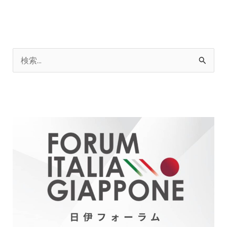
検
索
対
象
: