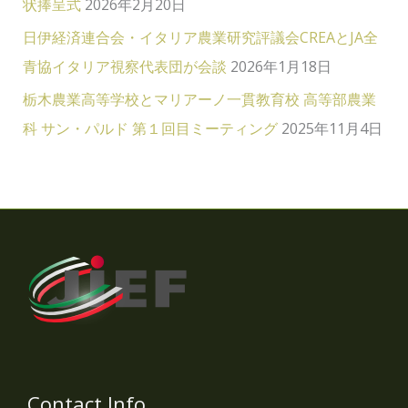
状捧呈式
2026年2月20日
日伊経済連合会・イタリア農業研究評議会CREAとJA全
青協イタリア視察代表団が会談
2026年1月18日
栃木農業高等学校とマリアーノ一貫教育校 高等部農業
科 サン・パルド 第１回目ミーティング
2025年11月4日
Contact Info