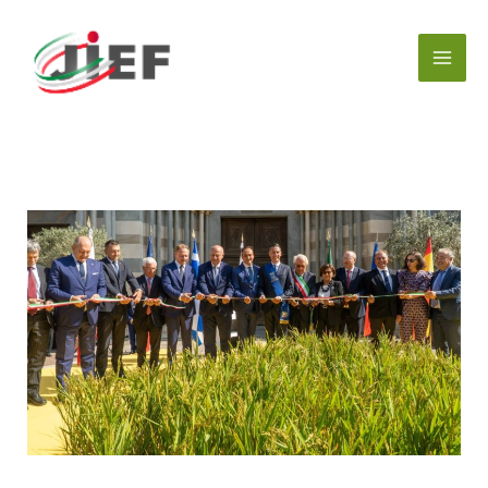
内
容
を
ス
キ
ッ
プ