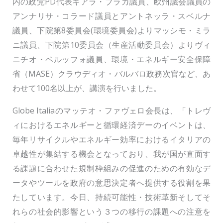
内の政党PD代表キアラ・ブラガ議員、欧州議会議員の
アンナリサ・コラード議員とアントネッラ・スベルナ
議員、下院第8委員会(環境委員会)よりマッシモ・ミラ
ニ議員、下院第10委員会（生産活動委員会）よりヴィ
ニチオ・ペルッフォ議員、環境・エネルギー安全保障
省（MASE）クラウディオ・バルバロ政務次官など、あ
わせて100名以上が、講演を行いました。
Globe Italiaのマッテオ・ファヴェロ会長は、「トレヴ
ィにおけるエネルギーと循環経済デーのイベントは、
毎年リサイクルやエネルギー効率におけるイタリアの
卓越性が集結する機会となっており、我が国が直面す
る課題に合わせた規制枠組みの促進のための有効なデ
ータやツールを政府の意思決定者へ提供する役割を果
たしています。今日、持続可能性・技術革新そしてそ
れらの社会的影響という３つの移行の課題への注意を