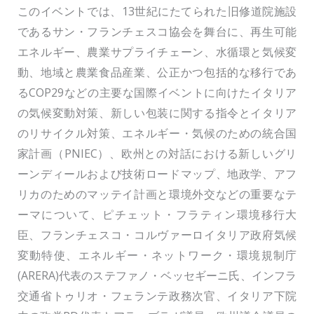
このイベントでは、13世紀にたてられた旧修道院施設
であるサン・フランチェスコ協会を舞台に、再生可能
エネルギー、農業サプライチェーン、水循環と気候変
動、地域と農業食品産業、公正かつ包括的な移行であ
るCOP29などの主要な国際イベントに向けたイタリア
の気候変動対策、新しい包装に関する指令とイタリア
のリサイクル対策、エネルギー・気候のための統合国
家計画（PNIEC）、欧州との対話における新しいグリ
ーンディールおよび技術ロードマップ、地政学、アフ
リカのためのマッテイ計画と環境外交などの重要なテ
ーマについて、ピチェット・フラティン環境移行大
臣、フランチェスコ・コルヴァーロイタリア政府気候
変動特使、エネルギー・ネットワーク・環境規制庁
(ARERA)代表のステファノ・ベッセギーニ氏、インフラ
交通省トゥリオ・フェランテ政務次官、イタリア下院