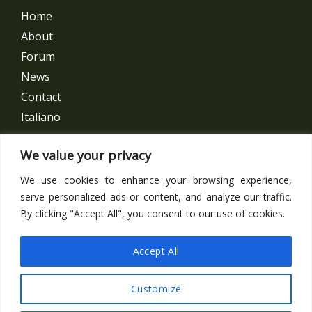
Home
About
Forum
News
Contact
Italiano
Get In Touch
We value your privacy
We use cookies to enhance your browsing experience,
Follow us
serve personalized ads or content, and analyze our traffic.
By clicking "Accept All", you consent to our use of cookies.
Facebook
Accept All
Customize
Copyright © 2026 日伊経済連合会 JIEF