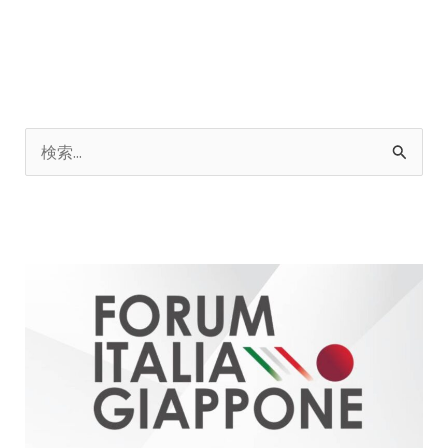
検
索
対
象
: